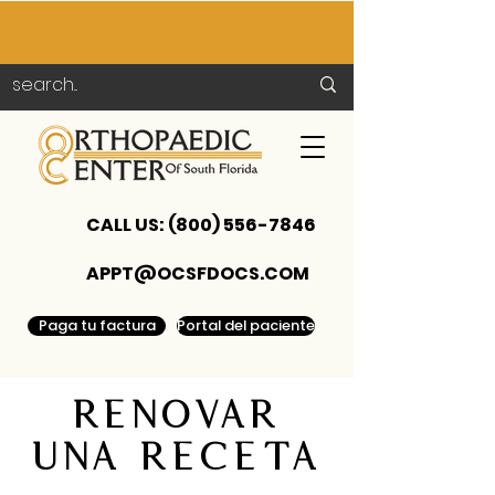
CALL US:
(800) 556-7846
APPT@OCSFDOCS.COM
Paga tu factura
Portal del paciente
Renovar
una receta