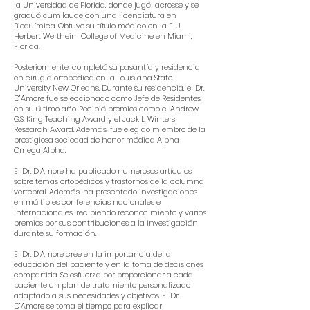
la Universidad de Florida, donde jugó lacrosse y se
graduó cum laude con una licenciatura en
Bioquímica. Obtuvo su título médico en la FIU
Herbert Wertheim College of Medicine en Miami,
Florida.
Posteriormente, completó su pasantía y residencia
en cirugía ortopédica en la Louisiana State
University New Orleans. Durante su residencia, el Dr.
D’Amore fue seleccionado como Jefe de Residentes
en su último año. Recibió premios como el Andrew
G.S. King Teaching Award y el Jack L. Winters
Research Award. Además, fue elegido miembro de la
prestigiosa sociedad de honor médica Alpha
Omega Alpha.
El Dr. D’Amore ha publicado numerosos artículos
sobre temas ortopédicos y trastornos de la columna
vertebral. Además, ha presentado investigaciones
en múltiples conferencias nacionales e
internacionales, recibiendo reconocimiento y varios
premios por sus contribuciones a la investigación
durante su formación.
El Dr. D’Amore cree en la importancia de la
educación del paciente y en la toma de decisiones
compartida. Se esfuerza por proporcionar a cada
paciente un plan de tratamiento personalizado
adaptado a sus necesidades y objetivos. El Dr.
D’Amore se toma el tiempo para explicar