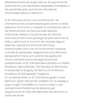
detalladamente los diagnósticos, las opciones de
tratamiento y los resultados esperados. Empodera a
los pacientes para que tomen decisiones
informadas sobre su atención.
El Dr. D’Amore utiliza una combinación de
intervenciones conservadoras para aliviar el dolor,
restaurar la función y mejorar la calidad de vida. Si
los tratamientos convencionales resultan
ineficaces, ofrece a los pacientes los últimos
avances en técnicas quirúrgicas para eliminar el
dolor y optimizar la función de manera segura.
Además, aprovecha tanto las técnicas
tradicionales como las mínimamente invasivas
cuando es apropiado, asegurando una atención
excepcional hacia una pronta recuperación.
Como miembro activo de organizaciones
profesionales, el Dr. D’Amore está afiliado a la North
American Spine Society, The Society for Minimally
Invasive Spine Surgery, AO Spine y la American
Academy of Orthopaedic Surgeons.
En su tiempo libre, al Dr. D’Amore le gusta hacer
ejercicio, pasar tiempo de calidad con su esposa y
jugar al golf. Considera un honor cuidar a sus
compatriotas floridanos. Se esfuerza por
proporcionar el más alto estándar de atención a
cada paciente.