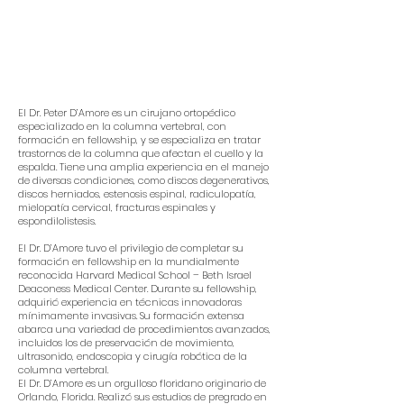
El Dr. Peter D’Amore es un cirujano ortopédico
especializado en la columna vertebral, con
formación en fellowship, y se especializa en tratar
trastornos de la columna que afectan el cuello y la
espalda. Tiene una amplia experiencia en el manejo
de diversas condiciones, como discos degenerativos,
discos herniados, estenosis espinal, radiculopatía,
mielopatía cervical, fracturas espinales y
espondilolistesis.
El Dr. D’Amore tuvo el privilegio de completar su
formación en fellowship en la mundialmente
reconocida Harvard Medical School – Beth Israel
Deaconess Medical Center. Durante su fellowship,
adquirió experiencia en técnicas innovadoras
mínimamente invasivas. Su formación extensa
abarca una variedad de procedimientos avanzados,
incluidos los de preservación de movimiento,
ultrasonido, endoscopia y cirugía robótica de la
columna vertebral.
El Dr. D’Amore es un orgulloso floridano originario de
Orlando, Florida. Realizó sus estudios de pregrado en