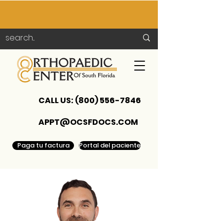
CALL US:
(800) 556-7846
APPT@OCSFDOCS.COM
Paga tu factura
Portal del paciente