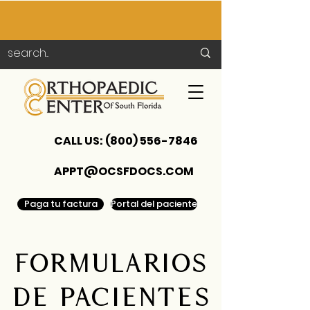
CALL US:
(800) 556-7846
APPT@OCSFDOCS.COM
Paga tu factura
Portal del paciente
Formularios
de pacientes